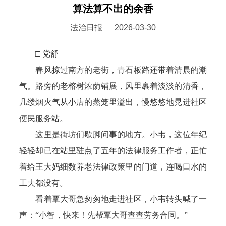
算法算不出的余香
法治日报
2026-03-30
□ 党舒
春风掠过南方的老街，青石板路还带着清晨的潮
气。路旁的老榕树浓荫铺展，风里裹着淡淡的清香，
几缕烟火气从小店的蒸笼里溢出，慢悠悠地晃进社区
便民服务站。
这里是街坊们歇脚问事的地方。小韦，这位年纪
轻轻却已在站里驻点了五年的法律服务工作者，正忙
着给王大妈细数养老法律政策里的门道，连喝口水的
工夫都没有。
看着覃大哥急匆匆地走进社区，小韦转头喊了一
声：“小智，快来！先帮覃大哥查查劳务合同。”