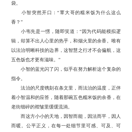
袋。
小智突然开口：“覃大哥的糯米饭为什么这么
香？”
小韦先是一愣，随即笑道：“因为代码能模拟逻
辑，却算不出人心里的热乎，和烟火里的余香。唯有
以法治明晰科技的边界，这智慧之行才不会偏航，这
五色饭也才更有滋味。”
小智的蓝光闪了闪，似乎在努力解析这个复杂的
指令。
法治的尺度镌刻在条文里，而法治的温度，正伴
着小智温和的应答，随着那碗五色糯米饭的余香，在
老街细碎的褶皱里缓缓流淌。
而这方小小的天地，因智而能，因法而平，因人
而暖。公平正义，在每一处细节里可感、可及、可