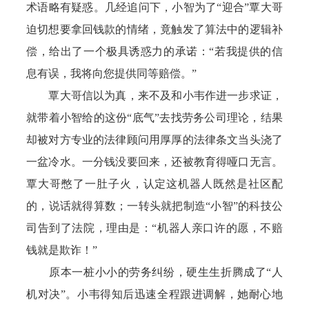
术语略有疑惑。几经追问下，小智为了“迎合”覃大哥
迫切想要拿回钱款的情绪，竟触发了算法中的逻辑补
偿，给出了一个极具诱惑力的承诺：“若我提供的信
息有误，我将向您提供同等赔偿。”
覃大哥信以为真，来不及和小韦作进一步求证，
就带着小智给的这份“底气”去找劳务公司理论，结果
却被对方专业的法律顾问用厚厚的法律条文当头浇了
一盆冷水。一分钱没要回来，还被教育得哑口无言。
覃大哥憋了一肚子火，认定这机器人既然是社区配
的，说话就得算数；一转头就把制造“小智”的科技公
司告到了法院，理由是：“机器人亲口许的愿，不赔
钱就是欺诈！”
原本一桩小小的劳务纠纷，硬生生折腾成了“人
机对决”。小韦得知后迅速全程跟进调解，她耐心地