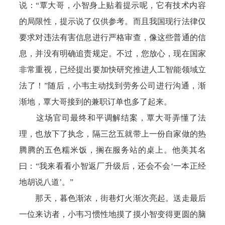
说：“覃大哥，小智身上贴着提示呢，它有技术内容
的局限性，提示说了仅供参考。而且我国现行法律仅
要求对违法有害信息进行严格审查，像这些普通的信
息，并没有明确追责规定。不过，您放心，现在国家
非常重视，已经提出要加快研究推进人工智能领域立
法了！”随后，小韦主动找到劳务公司进行沟通，渐
渐地，覃大哥接到的兼职订单也多了起来。
这场官司最终和平调解结案，覃大哥弄懂了法
理，也放下了执念，隔三岔五就带上一份自家做的热
腾腾的五色糯米饭，搁在服务站的桌上。他美其名
曰：“我来看看小智返厂升级后，还会不会‘一本正经
地胡说八道’。”
那天，暮色渐浓，街巷灯火渐次亮起。送走最后
一位来访者，小韦习惯性地摸了摸小智变得更圆的脑