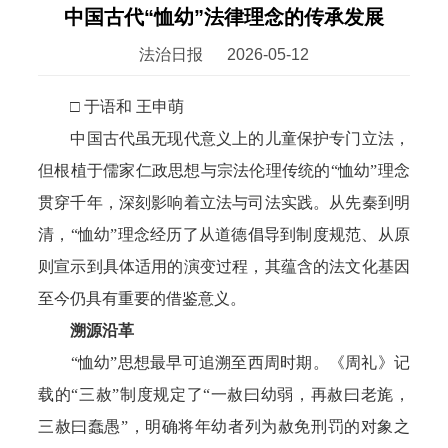
中国古代“恤幼”法律理念的传承发展
法治日报
2026-05-12
□ 于语和 王申萌
中国古代虽无现代意义上的儿童保护专门立法，
但根植于儒家仁政思想与宗法伦理传统的“恤幼”理念
贯穿千年，深刻影响着立法与司法实践。从先秦到明
清，“恤幼”理念经历了从道德倡导到制度规范、从原
则宣示到具体适用的演变过程，其蕴含的法文化基因
至今仍具有重要的借鉴意义。
溯源沿革
“恤幼”思想最早可追溯至西周时期。《周礼》记
载的“三赦”制度规定了“一赦曰幼弱，再赦曰老旄，
三赦曰蠢愚”，明确将年幼者列为赦免刑罚的对象之