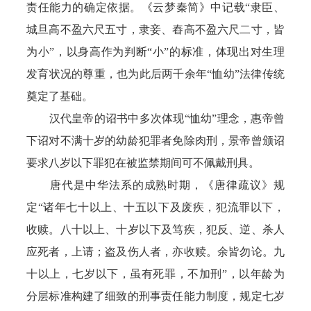
责任能力的确定依据。《云梦秦简》中记载“隶臣、
城旦高不盈六尺五寸，隶妾、舂高不盈六尺二寸，皆
为小”，以身高作为判断“小”的标准，体现出对生理
发育状况的尊重，也为此后两千余年“恤幼”法律传统
奠定了基础。
汉代皇帝的诏书中多次体现“恤幼”理念，惠帝曾
下诏对不满十岁的幼龄犯罪者免除肉刑，景帝曾颁诏
要求八岁以下罪犯在被监禁期间可不佩戴刑具。
唐代是中华法系的成熟时期，《唐律疏议》规
定“诸年七十以上、十五以下及废疾，犯流罪以下，
收赎。八十以上、十岁以下及笃疾，犯反、逆、杀人
应死者，上请；盗及伤人者，亦收赎。余皆勿论。九
十以上，七岁以下，虽有死罪，不加刑”，以年龄为
分层标准构建了细致的刑事责任能力制度，规定七岁