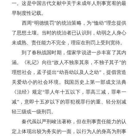
一。这是中国古代文献中关于未成年人刑事宽宥的最
早制度性记载。
西周“明德慎罚”的统治策略，为“恤幼”理念提供
了思想土壤。当时的统治者已认识到，幼弱之人身心
未成熟、责任能力不完全，理应在刑罚上受到宽待。
到了春秋战国时期，儒家学说进一步丰富了其内
涵。《礼记》向往“故人不独亲其亲，不独子其子”的
理想社会，孟子提出“幼吾幼以及人之幼”，提倡营造
关爱幼小的社会环境。我国历史上第一部成文法典
《法经》规定“罪人年十五以下，罪高三减，罪卑一
减”，意即十五岁以下的罪犯视罪行的重、轻分别减
轻三级或一级刑罚。
秦代虽以严刑峻法著称，但在刑事责任能力的认
定上体现出较为务实的一面，以行为人的身高为刑事