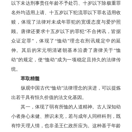
以下未达刑事责任年龄不予处罚、十岁以下除极重罪
名外均适用上请、十五岁以下犯流罪以下罪名适用收
赎，体现了法律对未成年罪犯的宽缓态度与爱护照
顾。唐律还要求十五岁以下的罪犯“不合拷讯，皆据
众证定罪”，体现了“恤幼”理念在刑讯规定中的延
伸。其后的宋元明清诸朝基本沿袭了唐律关于“恤
幼”的规定，使“恤幼”成为一项稳定且持久的法律传
统。
萃取精髓
纵观中国古代“恤幼”法律理念的演进，可以提炼
出若干具有恒久价值的法文化基因。
其一，体现了弱有所恤的人道精神。古人深知幼
小者身心未健、辨识未充，若与成年人同样科刑，既
有悖天理人情，也非圣王仁政所应为。这种基于年龄