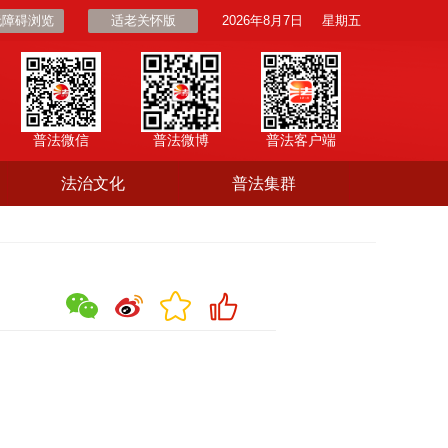
无障碍浏览
适老关怀版
2026年8月7日
星期五
普法微信
普法微博
普法客户端
法治文化
普法集群