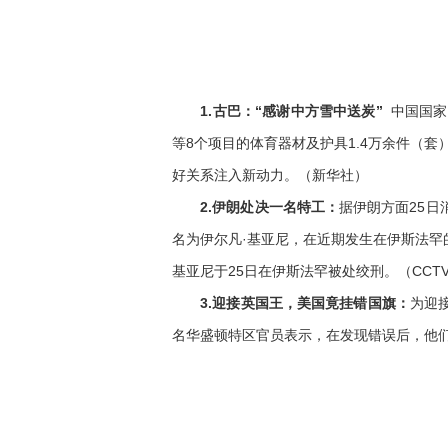
1.古巴：“感谢中方雪中送炭”
中国国家
等8个项目的体育器材及护具1.4万余件（
好关系注入新动力。（新华社）
2.伊朗处决一名特工：
据伊朗方面25
名为伊尔凡·基亚尼，在近期发生在伊斯法
基亚尼于25日在伊斯法罕被处绞刑。（CCTV
3.迎接英国王，美国竟挂错国旗：
为迎
名华盛顿特区官员表示，在发现错误后，他