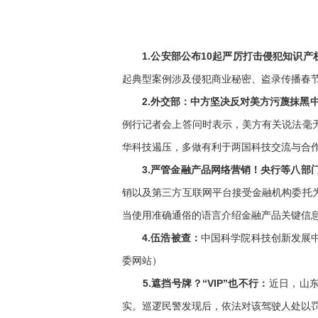
1.公安部公布10起严厉打击侵犯知识产
起典型案例涉及侵犯商业秘密、盗录传播春
2.外交部：中方坚决反对美方污蔑抹黑
例行记者会上答问时表示，美方有关说法毫
华科技遏压，多做有利于两国科技交流与合
3.严管金融产品网络营销！央行等八部
销以及第三方互联网平台接受金融机构委托
当使用准确通俗的语言介绍金融产品关键信息
4.伍浩被查：
中国科学院科技创新发展
委网站）
5.遮挡号牌？“VIP”也不行：
近日，山东
实。巡逻民警发现后，依法对该驾驶人处以罚