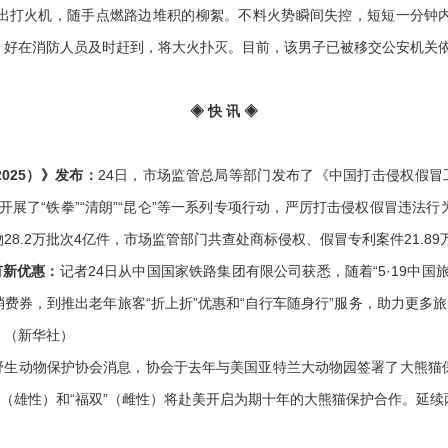
打火机，随手点燃路边堆积的柳絮。不料火势瞬间失控，短短一分钟内
。好在消防人员及时赶到，将大火扑灭。目前，该男子已被移交公安机关
◈ 快 讯 ◈
025）》发布：
24日，市场监管总局等部门发布了《中国打击侵权假冒工
开展了“铁拳”“清朗”“昆仑”等一系列专项行动，严厉打击侵权假冒违法
物28.2万批次4亿件，市场监管部门共查处商标侵权、假冒专利案件21.8
有新优惠：
记者24日从中国国家铁路集团有限公司获悉，随着“5·19中
费券，到推出老年旅客“折上折”优惠和“自行车随身行”服务，助力更多旅
。（新华社）
野生动物保护协会消息，协会于去年与美国亚特兰大动物园签署了大熊猫
（雄性）和“福双”（雌性）将赴美开启为期十年的大熊猫保护合作。延续两