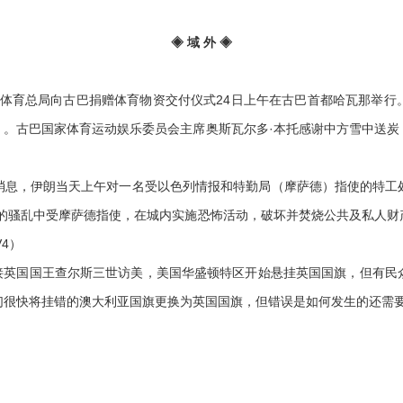
◈ 域 外 ◈
体育总局向古巴捐赠体育物资交付仪式24日上午在古巴首都哈瓦那举行
套）。古巴国家体育运动娱乐委员会主席奥斯瓦尔多·本托感谢中方雪中送
日消息，伊朗当天上午对一名受以色列情报和特勤局（摩萨德）指使的特工
罕的骚乱中受摩萨德指使，在城内实施恐怖活动，破坏并焚烧公共及私人财
4）
接英国国王查尔斯三世访美，美国华盛顿特区开始悬挂英国国旗，但有民
们很快将挂错的澳大利亚国旗更换为英国国旗，但错误是如何发生的还需