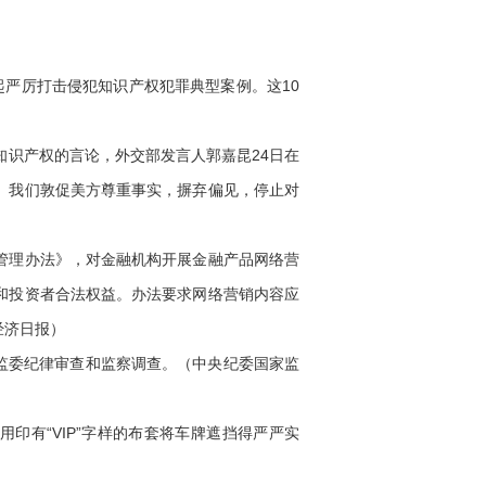
0起严厉打击侵犯知识产权犯罪典型案例。这10
知识产权的言论，外交部发言人郭嘉昆24日在
。我们敦促美方尊重事实，摒弃偏见，停止对
管理办法》，对金融机构开展金融产品网络营
和投资者合法权益。办法要求网络营销内容应
经济日报）
监委纪律审查和监察调查。（中央纪委国家监
印有“VIP”字样的布套将车牌遮挡得严严实