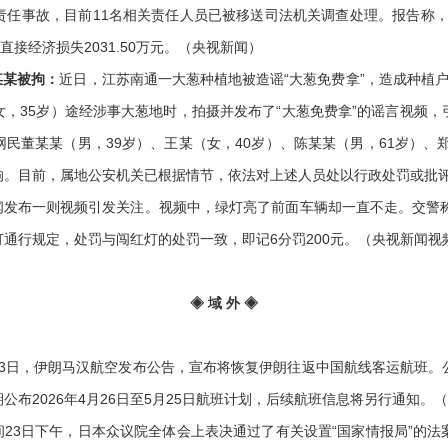
任事故，目前11名相关责任人员已被移送司法机关调查处理。报告称，2
接经济损失2031.50万元。（央视新闻）
某某被拘：
近日，江苏南通一大葱种植地被造谣“大葱免费拿”，造成种植
，35岁）途经涉事大葱地时，拍摄并发布了“大葱免费拿”的谣言视频
民董某某（男，39岁）、王某（女，40岁）、陈某某（男，61岁）、郑
响。目前，属地公安机关已根据情节，依法对上述人员处以行政处罚或批
闻发布一则视频引发关注。视频中，绿灯亮了前面车辆却一直不走。交警称
通行规定，处罚与闯红灯的处罚一致，即记6分罚200元。（央视新闻视
◈ 域 外 ◈
3日，伊朗马汉航空发布公告，宣布将恢复伊朗往返中国航线客运航班。公告
布2026年4月26日至5月25日航班计划，后续航班信息将另行通知。
间23日下午，日本众议院全体会上表决通过了有关设置“国家情报局”的