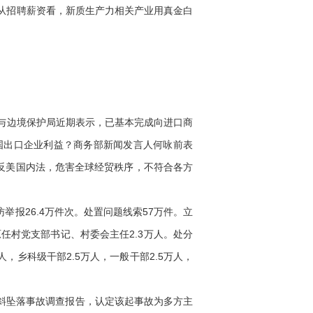
。从招聘薪资看，新质生产力相关产业用真金白
关与边境保护局近期表示，已基本完成向进口商
国出口企业利益？商务部新闻发言人何咏前表
反美国内法，危害全球经贸秩序，不符合各方
举报26.4万件次。处置问题线索57万件。立
原任村党支部书记、村委会主任2.3万人。处分
9人，乡科级干部2.5万人，一般干部2.5万人，
倾斜坠落事故调查报告，认定该起事故为多方主