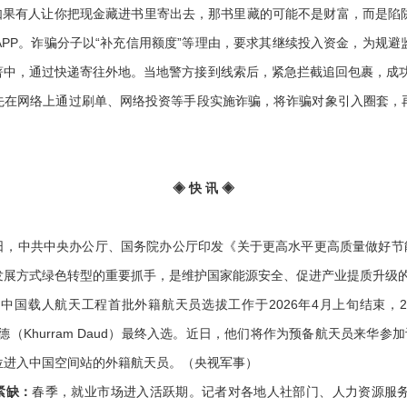
果有人让你把现金藏进书里寄出去，那书里藏的可能不是财富，而是陷
PP。诈骗分子以“补充信用额度”等理由，要求其继续投入资金，为规避监
著中，通过快递寄往外地。当地警方接到线索后，紧急拦截追回包裹，成功
子先在网络上通过刷单、网络投资等手段实施诈骗，将诈骗对象引入圈套，
◈ 快 讯 ◈
日，中共中央办公厅、国务院办公厅印发《关于更高水平更高质量做好节能
发展方式绿色转型的重要抓手，是维护国家能源安全、促进产业提质升级
：
中国载人航天工程首批外籍航天员选拔工作于2026年4月上旬结束，
胡拉姆·达乌德（Khurram Daud）最终入选。近日，他们将作为预备航天员
位进入中国空间站的外籍航天员。（央视军事）
紧缺：
春季，就业市场进入活跃期。记者对各地人社部门、人力资源服