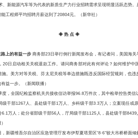
技术、新能源汽车等为代表的新质生产力行业招聘需求呈现明显活跃态势
能工程师平均招聘月薪达到了20804元。（新华社）
◈ 热 点 ◈
道路上的有益一步
商务部23日举行例行新闻发布会，有记者问，美国海
，20日启动相关关税退款工作。请问商务部对此有何评论？如何维护中
措施。美方对等关税、芬太尼关税等单边措施既违反国际经贸规则，也违
的有益一步。（新闻联播）
一季度，全国纪检监察机关共接收信访举报96.8万件次，其中检举控告类信访
厅局级干部1267人、县处级干部1万人、乡科级干部3.3万人；立案现任或
分6.1万人；处分省部级干部56人，厅局级干部1125人，县处级干部843
报）
3日，新疆维吾尔自治区应急管理厅发布伊犁夏塔景区“8·6”较大吊桥桥面