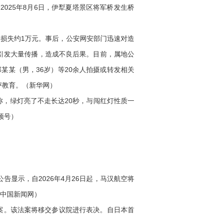
025年8月6日，伊犁夏塔景区将军桥发生桥
户损失约1万元。事后，公安网安部门迅速对造
，引发大量传播，造成不良后果。目前，属地公
某某（男，36岁）等20余人拍摄或转发相关
评教育。（新华网）
，绿灯亮了不走长达20秒，与闯红灯性质一
频号）
显示，自2026年4月26日起，马汉航空将
（中国新闻网）
法案。该法案将移交参议院进行表决。自日本首