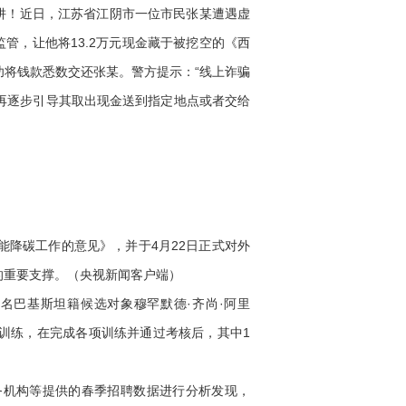
阱！近日，江苏省江阴市一位市民张某遭遇虚
管，让他将13.2万元现金藏于被挖空的《西
将钱款悉数交还张某。警方提示：“线上诈骗
再逐步引导其取出现金送到指定地点或者交给
降碳工作的意见》，并于4月22日正式对外
的重要支撑。（央视新闻客户端）
2名巴基斯坦籍候选对象穆罕默德·齐尚·阿里
来华参加训练，在完成各项训练并通过考核后，其中1
务机构等提供的春季招聘数据进行分析发现，