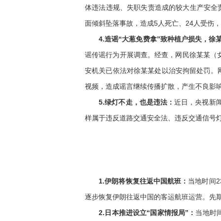
体违法违规、失职失责造成的较大生产安全责
面倾斜坠落事故，造成5人死亡、24人受伤，直
4.造谣“大葱免费拿”致种植户损失，徐
谣传谣行为开展调查。经查，网民徐某某（女
安机关已依法对徐某某处以治安拘留处罚。网
视频，造成谣言继续传播扩散，产生不良影
5.绿灯不走，也是违法：
近日，央视新
样属于违反道路交通安全法、违反交通信号灯
1.伊朗将恢复往返中国航班：
当地时间2
逐步恢复伊朗往返中国的客运航班运营。先期公
2.日本推进设立“国家情报局”：
当地时