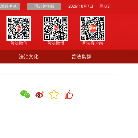
无障碍浏览
适老关怀版
2026年8月7日
星期五
普法微信
普法微博
普法客户端
法治文化
普法集群