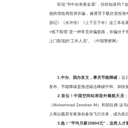
听说“书中自有黄金屋”，但你知道吗？如
假跨境电商投资诈骗，被诱导下载仿冒投资A
游记》《水浒传》《上下五千年》这三本名
+线下取现”是一种常见诈骗套路，诈骗分
上门取现的“工作人员”。（中国警察网）
1.中办、国办发文，事关节能降碳：
近
发布。节能降碳是推进碳达峰碳中和、加快
2.首位！中国空间站将迎外籍航天员
（Muhammad Zeeshan Ali）和
人将以载荷专家身份参加飞行任务，成为首
3.急！“平均月薪20804元”，这类人才