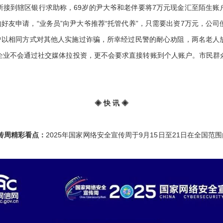
到辖区银行求助称，69岁的尹大爷和老伴要将7万元现金汇至陌生账
的好友申请，“业务员”向尹大爷推荐“托管代养”，只需要出资7万元，公
”曾以相同方式对其他人实施过诈骗，所幸经过民警的耐心劝阻，两名老人
企业不会通过社交媒体拉投资，更不会要求直接转账到个人账户。市民群
◈ 快 讯 ◈
传周精彩看点：
2025年国家网络安全宣传周于9月15日至21日在全国范