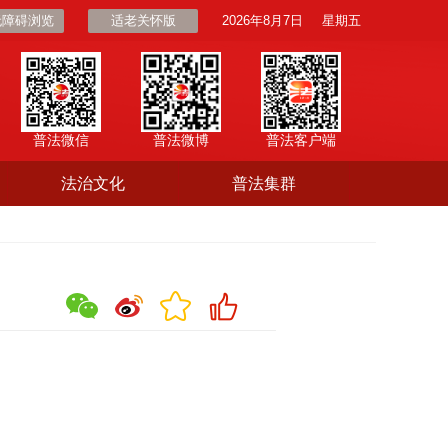
无障碍浏览
适老关怀版
2026年8月7日
星期五
普法微信
普法微博
普法客户端
法治文化
普法集群