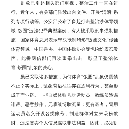
乱象已引起相关部门重视，整治工作一直在进
行。近年来，有关部门陆续出台文件、开展“清朗”系
列专项行动等。公安部公布了多起打击整治涉体育领
域“饭圈”违法犯罪典型案例，有人被采取刑事强制措
施。国家体育总局表示坚决抵制畸形“饭圈文化”侵蚀
体育领域，中国乒协、中国体操协会等也纷纷表态发
声。此番网信部门再次重拳出击，彰显了整治体
育“饭圈”乱象的决心。
虽已采取诸多措施，为何体育“饭圈”乱象仍屡禁
不止？实际上，乱象背后往往存在逐利行为，甚至形
成了产业链。一些自媒体账号对运动员、教练员造谣
诽谤、恶意炒作，无底线博取流量；更有甚者，冒用
运动员名义开设各类账号，制造群体对立来吸粉敛
财，违法售卖个人信息谋取非法利益。因此，必须斩