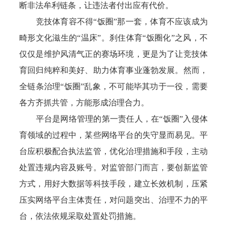
断非法牟利链条，让违法者付出应有代价。
竞技体育容不得“饭圈”那一套，体育不应该成为
畸形文化滋生的“温床”。刹住体育“饭圈化”之风，不
仅仅是维护风清气正的赛场环境，更是为了让竞技体
育回归纯粹和美好、助力体育事业蓬勃发展。然而，
全链条治理“饭圈”乱象，不可能毕其功于一役，需要
各方齐抓共管，方能形成治理合力。
平台是网络管理的第一责任人，在“饭圈”入侵体
育领域的过程中，某些网络平台的失守显而易见。平
台应积极配合执法监管，优化治理措施和手段，主动
处置违规内容及账号。对监管部门而言，要创新监管
方式，用好大数据等科技手段，建立长效机制，压紧
压实网络平台主体责任，对问题突出、治理不力的平
台，依法依规采取处置处罚措施。