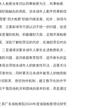
年人检察业务仍以刑事检察为主，民事检察、
项职能融合的局面。涉未成年人案件民事赔偿
要“四大检察”职能均衡发展。此外，加强与
用、立案标准等方面认识不统一的问题，促进
深度履职机制。积极履职方面，定期开展检察
观、深刻了解犯罪后的代价，实施犯罪后对自
。二是邀请涉案未成年人家长走进检察机关，
预防问题，提供家庭教育指导，提升家长的监
体现在罪错未成年人的恢复性司法，还要关注
罪者转化；同时要关注未成年被害人的物质赔
密切联系、密切协作机制，建立数字化协作平
权干预其他机关和团体的基本职权，而是通过
广东省检察院2024年度省级检察理论研究