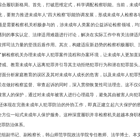
履职新格局。首先，打破思维定式，科学调配检察职能。当前，未成
此，要努力推进未成年人“四大检察”职能协调发展，形成未成年人检察各
题是需要检察机关积极参与的，涉未成年人类案的公益诉讼检察领域，均需
遇到的事实认定、法律适用难题进行讨论，解决在实际工作中有关法律适
发挥司法力量的坚强后盾作用。其次，构建适应新趋势的检察积极履职、
了解检察机关办理未成年人犯罪案件流程和办案环境，让未成年人更加直
警戒、教育未成年人远离犯罪并引导其主动拒绝犯罪行为和潜在犯罪苗头
对面分析家庭教育的误区及其对未成年人成长的危害，以及未成年人犯罪
关在做好检察监督、审查起诉的同时，深入贯彻恢复性司法理念。这不仅
被害人的保护，通过对未成年被害人进行心理疏导，避免其由被害人向犯
还体现在完善未成年人犯罪防治的外协工作，即真正建立起六大保护的
全方位一站式未成年人保护服务。这种深度履职并非检察机关超越本身职
犯罪防治体系。
副书记、副检察长，韩山师范学院政法学院专任教师、法学博士。本文系