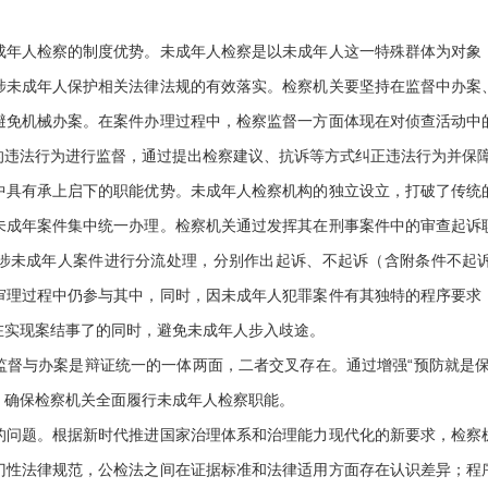
人检察的制度优势。未成年人检察是以未成年人这一特殊群体为对象
涉未成年人保护相关法律法规的有效落实。检察机关要坚持在监督中办案
避免机械办案。在案件办理过程中，检察监督一方面体现在对侦查活动中
的违法行为进行监督，通过提出检察建议、抗诉等方式纠正违法行为并保
有承上启下的职能优势。未成年人检察机构的独立设立，打破了传统
未成年案件集中统一办理。检察机关通过发挥其在刑事案件中的审查起诉
涉未成年人案件进行分流处理，分别作出起诉、不起诉（含附条件不起
审理过程中仍参与其中，同时，因未成年人犯罪案件有其独特的程序要求
在实现案结事了的同时，避免未成年人步入歧途。
与办案是辩证统一的一体两面，二者交叉存在。通过增强“预防就是保
，确保检察机关全面履行未成年人检察职能。
题。根据新时代推进国家治理体系和治理能力现代化的新要求，检察
门性法律规范，公检法之间在证据标准和法律适用方面存在认识差异；程