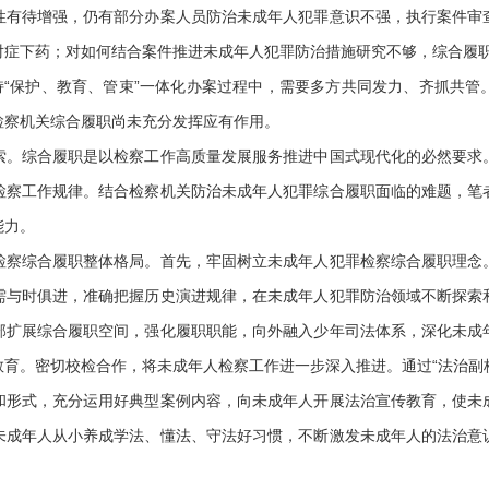
性有待增强，仍有部分办案人员防治未成年人犯罪意识不强，执行案件审
对症下药；对如何结合案件推进未成年人犯罪防治措施研究不够，综合履
“保护、教育、管束”一体化办案过程中，需要多方共同发力、齐抓共管
检察机关综合履职尚未充分发挥应有作用。
综合履职是以检察工作高质量发展服务推进中国式现代化的必然要求
检察工作规律。结合检察机关防治未成年人犯罪综合履职面临的难题，笔
能力。
综合履职整体格局。首先，牢固树立未成年人犯罪检察综合履职理念
需与时俱进，准确把握历史演进规律，在未成年人犯罪防治领域不断探索
部扩展综合履职空间，强化履职职能，向外融入少年司法体系，深化未成
育。密切校检合作，将未成年人检察工作进一步深入推进。通过“法治副校
和形式，充分运用好典型案例内容，向未成年人开展法治宣传教育，使未
未成年人从小养成学法、懂法、守法好习惯，不断激发未成年人的法治意